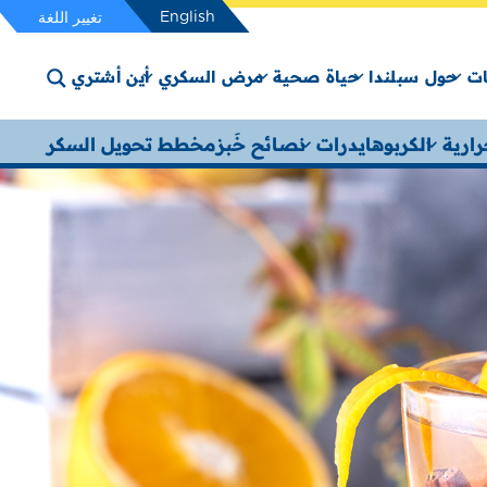
English
تغيير اللغة
ت
حول سبلندا
حياة صحية
مرض السكري
أين أشتري
ارية
الكربوهايدرات
نصائح خَبز
مخطط تحويل السكر