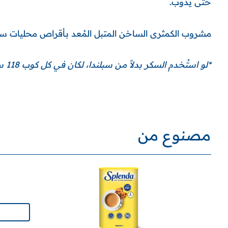
حتى يذوب.
مشروب الكمثرى الساخن المتبل المُعد بـأقراص محليات سبلن
*لو استُخدم السكر بدلاً من سبلندا، لكان في كل كوب 118 سعرة حرارية!
مصنوع من