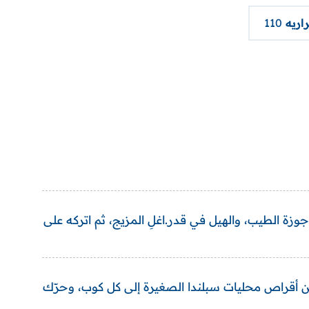
اريه
110
جوزة الطيب، والهيل في قدر.اغلِ المزيج، ثم اتركه على
 أقراص محليات سبلندا الصغيرة إلى كل كوب، وحرّك