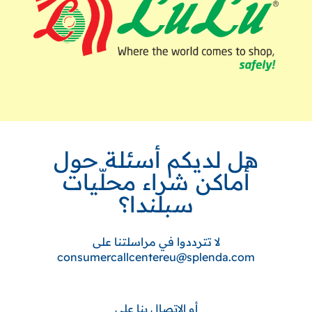
هل لديكم أسئلة حول
أماكن شراء محلّيات
سبلندا؟
لا تترددوا في مراسلتنا على
consumercallcentereu@splenda.com
أو الاتصال بنا على