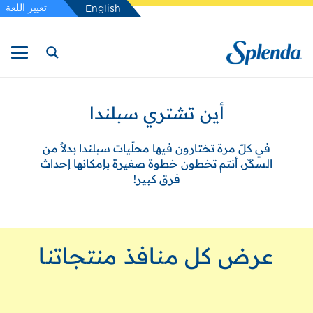
تغيير اللغة
English
أين تشتري سبلندا
في كلّ مرة تختارون فيها محلّيات سبلندا بدلاً من
السكّر، أنتم تخطون خطوة صغيرة بإمكانها إحداث
فرق كبير!
عرض كل منافذ منتجاتنا