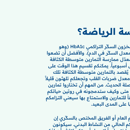
ة الرياضة؟
ثبُت أن النشاط البدني يقلل مخزون السكّر التراكمي HbA1c (وهو
عدل السكّر في الدم). والأفضل أن تضعوا
عدّل ممارسة التمارين متوسطة الكثافة
أسبوعياً. يمكنكم تقسيم هذا الوقت على
. يُقصد بالتمارين متوسطة الكثافة تلك
معدل ضربات القلب وتجعلكم تلهثون قليلاً
لة الحديث. من المهم أن تختاروا تمارين
 متى وكيف ستدمجونه في روتين حياتكم
 للتمارين والاستمتاع بها سيعني التزامكم
 على المدى البعيد.
 العام أو الفريق المختص بالسكّري إن
م الحالي من النشاط البدني. سيكونون