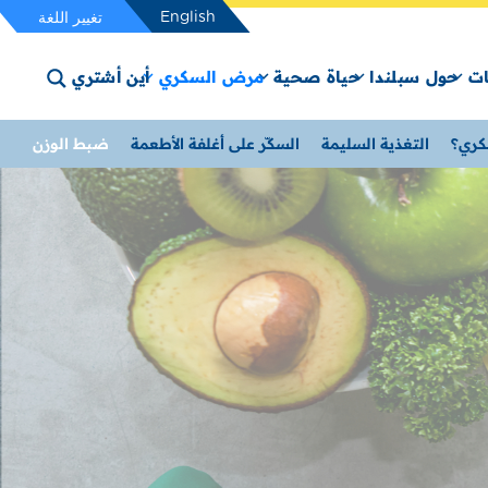
English
تغيير اللغة
ت
حول سبلندا
حياة صحية
مرض السكري
أين أشتري
كري؟
التغذية السليمة
السكّر على أغلفة الأطعمة
ضبط الوزن