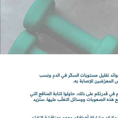
فوائد تقليل مستويات السكّر في الدم ونِسب
 المعرّضين للإصابة به.
في قدرتكم على ذلك. حاولوا كتابة المنافع التي
ع هذه الصعوبات ووسائل التغلّب عليها، ستزيد
فيمكنكم مشاركة أهدافكم معهم ومناقشة التقدّم