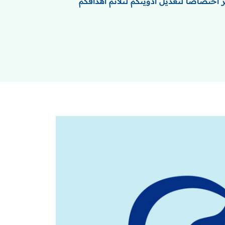
 اختصاصاً لتعديل أدويتكم لتلائم أهدافكم