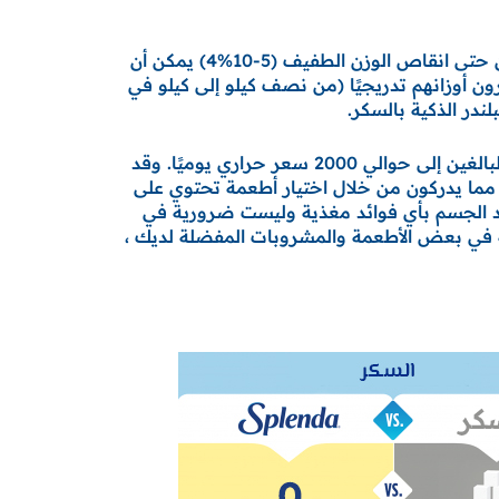
الوزن الصحي للجسم هو جزء من الصحة العامة. ورغم أن التحكم في الوزن قد يبدو مرهقًا، فمن المهم أن تعرف أن حتى انقاص الوزن الطفيف (5-10%4) يمكن أن
ون أوزانهم تدريجيًا (من نصف كيلو إلى كيلو في
توجد السعرات الحرارية في كافة الأطعمة وتمد جسمك بالطاقة التي يحتاج إليها للأنشطة اليومية. فيحتاج أغلب البالغين إلى حوالي 2000 سعر حراري يوميًا. وقد
مما يدركون من خلال اختيار أطعمة تحتوي على
مد الجسم بأي فوائد مغذية وليست ضرورية في
ة في بعض الأطعمة والمشروبات المفضلة لديك ،