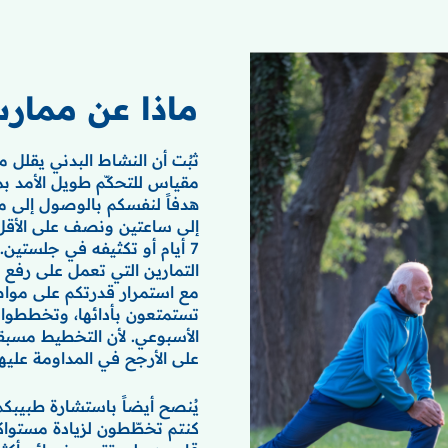
ماذا عن ممارس
مقياس للتحكّم طويل الأمد بم
هدفاً لنفسكم بالوصول إلى م
إلى ساعتين ونصف على الأقل 
7 أيام أو تكثيفه في جلستين
التمارين التي تعمل على رفع 
مع استمرار قدرتكم على مواص
تستمتعون بأدائها، وتخططوا
الأسبوعي. لأن التخطيط مسبقاً
على الأرجح في المداومة عليها
يُنصح أيضاً باستشارة طبيبكم
كنتم تخطّطون لزيادة مستواك