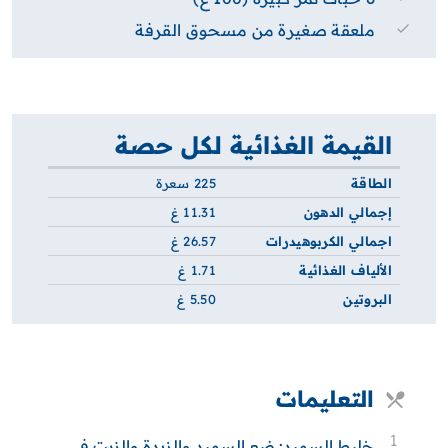
ملعقة صغيرة من مسحوق القرفة
القيمة الغذائية لكل حصة
الطاقة
225 سعرة
إجمالي الدهون
11.31 غ
اجمالي الكربوهيدرات
26.57 غ
الألياف الغذائية
1.71 غ
البروتين
5.50 غ
التعليمات
1
خليط السميد: ضع السميد والزبدة والزيت في