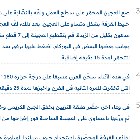
3
ضع العجين المخمّر على سطح العمل ولفّه بالنشّابة عل
خليط القرفة بشكل متساو على العجين. بعد ذلك، لفّ ال
مدهون بقليل من
بجانب بعضها البعض في البوركام. اضغط عليها برفق بعد وض
لتتخمّر لمدة 15 دقيقة إضافية.
في 
التي تخمّرت للمرة الثانية في الفرن واخبزها لمدة 25 دقيقة.
في وعاء آخر، حضّر طبقة التزيين بخفق الجبن الكريمي وخلاص
ثم وزّعها بالتساوي على العجينة الساخنة فور إخراجها من ا
لفائف القرفة المحضّرة باستخدام حبوب سبلندا المبلورة جاه