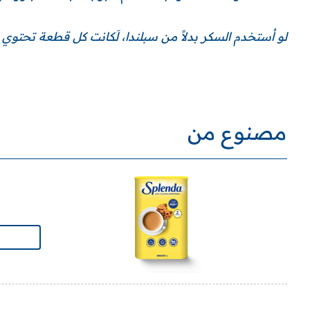
لو اُستخدم السكر بدلاً من سبلندا، لَكانت كل قطعة تحتوي على 235 سعرة حر
مصنوع من