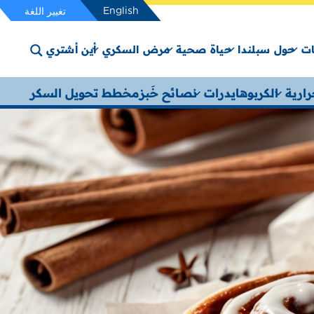
English
تغيير اللغة
ت
حول سبلندا
حياة صحية
مرض السكري
أين أشتري
ارية
الكربوهايدرات
نصائح خَبز
مخطط تحويل السكر