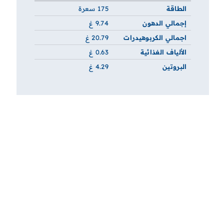
الطاقة
175 سعرة
إجمالي الدهون
9.74 غ
اجمالي الكربوهيدرات
20.79 غ
الألياف الغذائية
0.63 غ
البروتين
4.29 غ