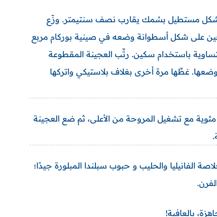
ى شكل مستطيل بسُمك يقارب نصف سنتيمتر. وزّع
عجين على شكل أسطوانة وضعه في صينية بوركام مربع
 الزبدة. قم بتقطيع العجينة إلى 7 قطع متساوية باستخدام سكين. رتِّب العجينة المقطوعة
عها. غطِّها مرة أخرى بغلاف بلاستيكي واتركها
هذه الأثناء، سخّن الفرن مسبقا على درجة حرارة 180° مئوية مع تشغيل المروحة من الأعلى، ثم ضع العجينة
ة الفانيليا والحليب و حبوب سبلندا المبلورة جيدًا؛
لفرن.
زة، بالعافية!