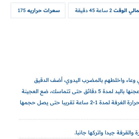
مالي الوقت
2 ساعة 45 دقيقة
سعرات حراريه
175
ي وعاء واخلطهم بالمضرب اليدوي، أضف الدقيق
والملح واخلطهم قليلا، ثم ضع العجينة على سطح العمل واعجنها باليد لمدة 5 دقائق حتى تتماسك، ضع العجينة
في وعاء وغطها بغلاف بلاستيكي واتركها تتخمر في درجة حرارة الغرفة لمدة 1-2 ساعة تقريبا حتى يصل حجمها
والقرفة جيدا واتركها جانبا.