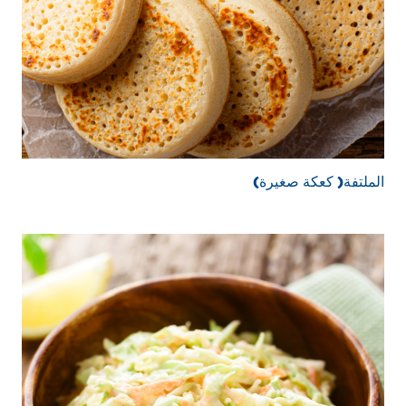
الملتفة( كعكة صغيرة)